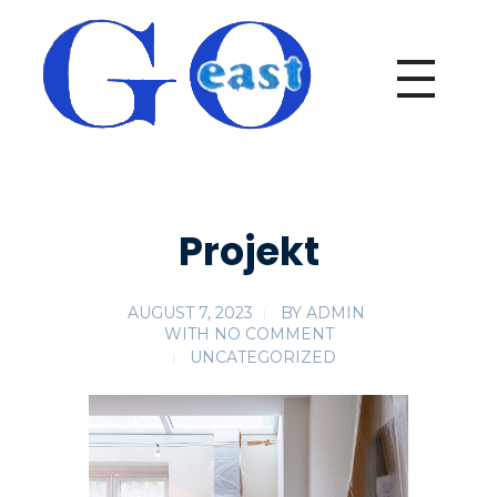
goeast-malereibetrieb.de
goeast-malereibetrieb.de
Projekt
AUGUST 7, 2023
BY
ADMIN
WITH
NO COMMENT
UNCATEGORIZED